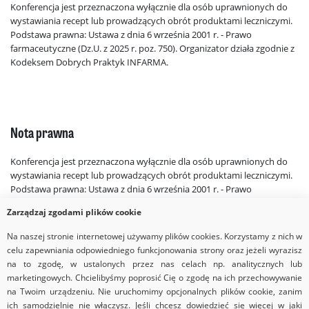
Konferencja jest przeznaczona wyłącznie dla osób uprawnionych do
wystawiania recept lub prowadzących obrót produktami leczniczymi.
Podstawa prawna: Ustawa z dnia 6 września 2001 r. - Prawo
farmaceutyczne (Dz.U. z 2025 r. poz. 750). Organizator działa zgodnie z
Kodeksem Dobrych Praktyk INFARMA.
Nota prawna
Konferencja jest przeznaczona wyłącznie dla osób uprawnionych do
wystawiania recept lub prowadzących obrót produktami leczniczymi.
Podstawa prawna: Ustawa z dnia 6 września 2001 r. - Prawo
farmaceutyczne (Dz.U. z 2025 r. poz. 750). Organizator działa zgodnie z
Zarządzaj zgodami plików cookie
Kodeksem Dobrych Praktyk INFARMA.
Na naszej stronie internetowej używamy plików cookies. Korzystamy z nich w
celu zapewniania odpowiedniego funkcjonowania strony oraz jeżeli wyrazisz
na to zgodę, w ustalonych przez nas celach np. analitycznych lub
marketingowych. Chcielibyśmy poprosić Cię o zgodę na ich przechowywanie
na Twoim urządzeniu. Nie uruchomimy opcjonalnych plików cookie, zanim
ich samodzielnie nie włączysz. Jeśli chcesz dowiedzieć się więcej w jaki